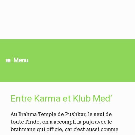
Skip
to
content
Menu
Entre Karma et Klub Med’
Au Brahma Temple de Pushkar, le seul de
toute l’Inde, on a accompli la puja avec le
brahmane qui officie, car c’est aussi comme