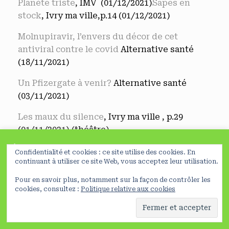
Planète triste
, IMV (01/12/2021)
Sapes en
stock
, Ivry ma ville,p.14 (01/12/2021)
Molnupiravir, l’envers du décor de cet
antiviral contre le covid
Alternative santé
(18/11/2021)
Un Pfizergate à venir?
Alternative santé
(03/11/2021)
Les maux du silence
, Ivry ma ville , p.29
(01/11/2021) (théâtre)
À lire avant de poursuivre
Myofasciite à macrophages postvaccinale : le
Confidentialité et cookies : ce site utilise des cookies. En
En poursuivant votre navigation sur ce site, vous acceptez
continuant à utiliser ce site Web, vous acceptez leur utilisation.
long combat des victimes devant la justice
l’utilisation de cookies nécessaires à la réalisation de
Alternative santé(28/10/2021)
Pour en savoir plus, notamment sur la façon de contrôler les
statistiques et d’études d’usage
Préferences
NO
cookies, consultez :
Politique relative aux cookies
Quelle indemnisation pour les effets
En savoir plus
OK
secondaires des vaccins contre le Covid-19 ?
Alternative santé (28/10/2021)