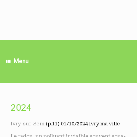
Skip
to
content
Menu
2024
Ivry-sur-Sein
(p.11) 01/10/2024 Ivry ma ville
Le radon, un polluant invisible souvent sous-