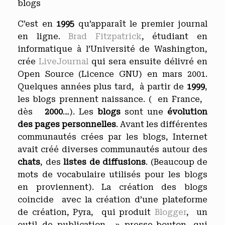
blogs
C’est en
1995
qu’apparaît le premier journal
en ligne.
Brad Fitzpatrick
, étudiant en
informatique à l’Université de Washington,
crée
LiveJournal
qui sera ensuite délivré en
Open Source (Licence GNU) en mars 2001.
Quelques années plus tard, à partir de
1999
,
les blogs prennent naissance. ( en France,
dès
2000
…). Les
blogs
sont une
évolution
des pages personnelles
. Avant les différentes
communautés crées par les blogs, Internet
avait créé diverses communautés autour des
chats
, des
listes de diffusions
. (Beaucoup de
mots de vocabulaire utilisés pour les blogs
en proviennent). La création des blogs
coincide avec la création d’une plateforme
de création, Pyra, qui produit
Blogger
, un
outil de publication » presse-bouton, qui