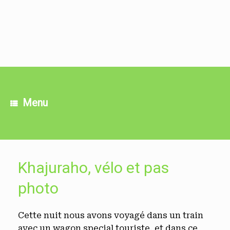
Skip
to
content
Menu
Khajuraho, vélo et pas
photo
Cette nuit nous avons voyagé dans un train
avec un wagon special touriste, et dans ce