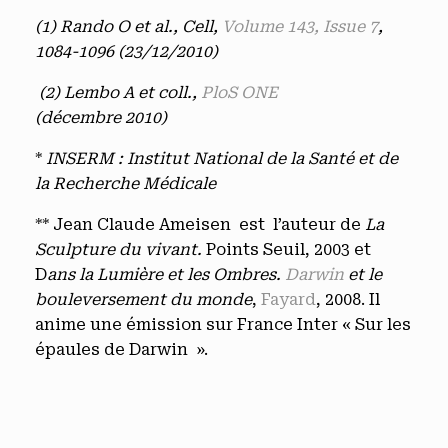
(1) Rando O et al.,
Cell,
Volume 143, Issue 7
,
1084-1096 (23/12/2010)
(2)
Lembo A et coll.,
PloS ONE
(décembre 2010)
*
INSERM : Institut National de la Santé et de
la Recherche Médicale
** Jean Claude Ameisen est l’auteur de
La
Sculpture du vivant.
Points Seuil, 2003 et
D
ans la Lumière et les Ombres.
Darwin
et le
bouleversement du monde
,
Fayard
, 2008. Il
anime une émission sur France Inter « Sur les
épaules de Darwin ».