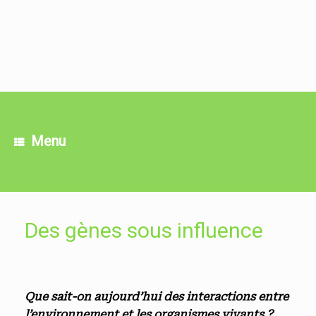
Skip
to
content
Menu
Des gènes sous influence
Que sait-on aujourd’hui des interactions entre
l’environnement et les organismes vivants ?