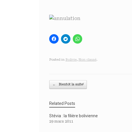
Posted in
Bolivie
,
Non classé
.
Post navigation
←
Bientôt la suite!
Related Posts
Stévia : la filière bolivienne
29 mars 2011