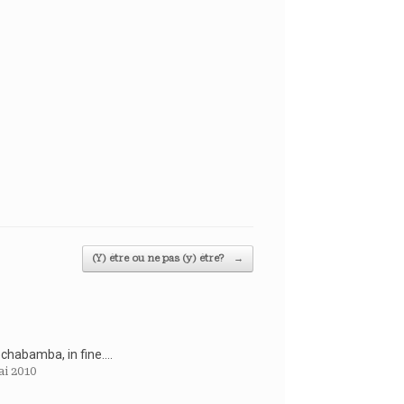
(Y) être ou ne pas (y) être?
→
ochabamba, in fine….
ai 2010