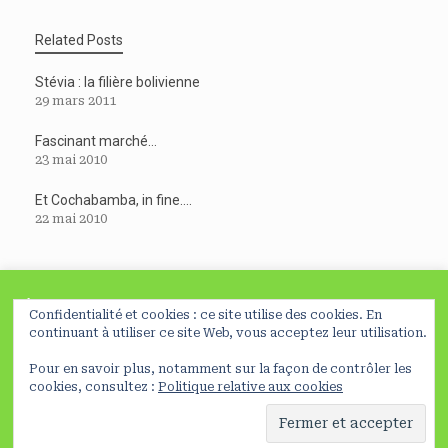
Related Posts
Stévia : la filière bolivienne
29 mars 2011
Fascinant marché…
23 mai 2010
Et Cochabamba, in fine….
22 mai 2010
À lire avant de poursuivre
Confidentialité et cookies : ce site utilise des cookies. En
En poursuivant votre navigation sur ce site, vous acceptez
continuant à utiliser ce site Web, vous acceptez leur utilisation.
l’utilisation de cookies nécessaires à la réalisation de
Pour en savoir plus, notamment sur la façon de contrôler les
statistiques et d’études d’usage
Préferences
NO
©ClaraDelpas, 2026
Mentions légales
cookies, consultez :
Politique relative aux cookies
En savoir plus
OK
A
SiteOrigin
Theme