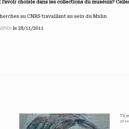
 l’avoir choisie dans les collections du muséum? Celles
cherches au CNRS travaillant au sein du Mnhn
alités
le 28/11/2011
TV, 
20 s