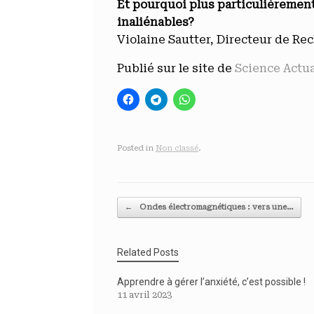
Et pourquoi plus particulièrement
inaliénables?
Violaine Sautter, Directeur de Re
Publié sur le site de
Science Actu
Posted in
Non classé
.
Post navigation
←
Ondes électromagnétiques : vers une…
Related Posts
Apprendre à gérer l’anxiété, c’est possible !
11 avril 2023