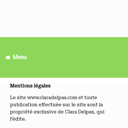
Skip
to
content
Menu
Mentions légales
Le site www.claradelpas.com et toute
publication effectuée sur le site sont la
propriété exclusive de Clara Delpas, qui
l’édite.