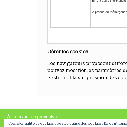
Il n'y a pas d'information
À propos de l'hébergeur d
Gérer les cookies
Les navigateurs proposent différe
pouvez modifier les paramètres de
gestion et la suppression des cook
À lire avant de poursuivre
En poursuivant votre navigation sur ce site, vous acceptez l’utilisati
Confidentialité et cookies : ce site utilise des cookies. En continuan