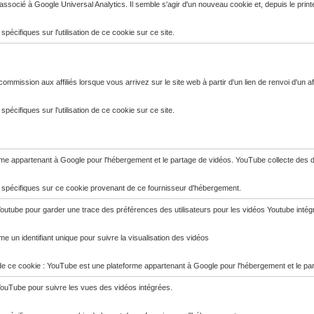
ssocié à Google Universal Analytics. Il semble s'agir d'un nouveau cookie et, depuis le prin
 spécifiques sur l'utilisation de ce cookie sur ce site.
 commission aux affiliés lorsque vous arrivez sur le site web à partir d'un lien de renvoi d'un af
 spécifiques sur l'utilisation de ce cookie sur ce site.

e appartenant à Google pour l'hébergement et le partage de vidéos. YouTube collecte des donnée
ns spécifiques sur ce cookie provenant de ce fournisseur d'hébergement.
outube pour garder une trace des préférences des utilisateurs pour les vidéos Youtube intégrées 
e un identifiant unique pour suivre la visualisation des vidéos

e ce cookie : YouTube est une plateforme appartenant à Google pour l'hébergement et le partag
YouTube pour suivre les vues des vidéos intégrées.
