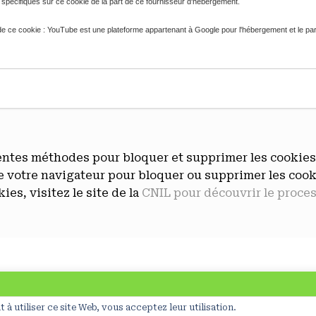
s spécifiques sur ce cookie de la part de ce fournisseur d'hébergement.

e ce cookie : YouTube est une plateforme appartenant à Google pour l'hébergement et le partage
ntes méthodes pour bloquer et supprimer les cookies u
 votre navigateur pour bloquer ou supprimer les cookie
ies, visitez le site de la
CNIL pour découvrir le proce
©ClaraDelpas, 2026
Mentions légales
on de cookies nécessaires à la réalisation de statistiques et d’études d’u
t à utiliser ce site Web, vous acceptez leur utilisation.
A
SiteOrigin
Theme