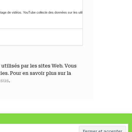
 de vidéos. YouTube collecte des données sur les utilisateurs par le biais de vidéos intégrée
tilisés par les sites Web. Vous
s. Pour en savoir plus sur la
ssus
.
sage