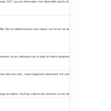
temps 2017, aucune information n'est disponible auprès de Google. Il semble stocker et mettre
filié. Elle est définie lorsque vous cliquez sur l'un de nos liens et sert à faire connaître à l'a
s sur les utilisateurs par le biais de vidéos intégrées dans des sites web, qui sont agrégées
dans les sites ; il peut également déterminer si le visiteur du site utilise la nouvelle ou l'an
e de vidéos. YouTube collecte des données sur les utilisateurs par le biais de vidéos intégré