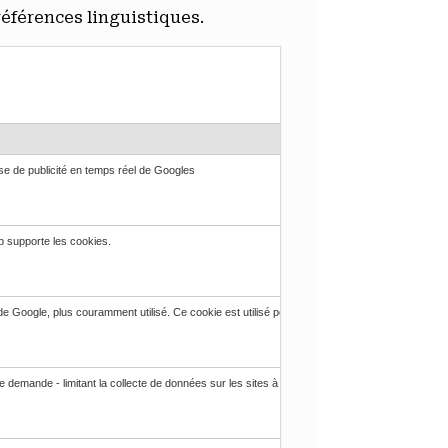
références linguistiques.
se de publicité en temps réel de Googles

b supporte les cookies.

Google, plus couramment utilisé. Ce cookie est utilisé pour distinguer les utilisateurs unique
demande - limitant la collecte de données sur les sites à fort trafic. Il expire au bout de 10 m