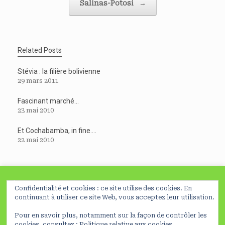
Salinas-Potosi
→
Related Posts
Stévia : la filière bolivienne
29 mars 2011
Fascinant marché…
23 mai 2010
Et Cochabamba, in fine….
22 mai 2010
À lire avant de poursuivre
Confidentialité et cookies : ce site utilise des cookies. En
En poursuivant votre navigation sur ce site, vous acceptez
continuant à utiliser ce site Web, vous acceptez leur utilisation.
l’utilisation de cookies nécessaires à la réalisation de
Pour en savoir plus, notamment sur la façon de contrôler les
statistiques et d’études d’usage
Préferences
NO
©ClaraDelpas, 2026
Mentions légales
cookies, consultez :
Politique relative aux cookies