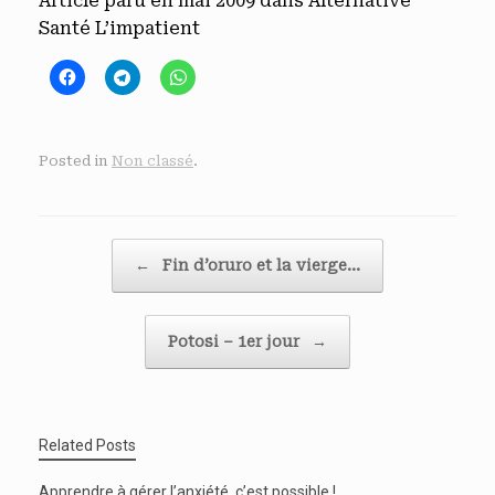
Article paru en mai 2009 dans Alternative
Santé L’impatient
Posted in
Non classé
.
Post navigation
←
Fin d’oruro et la vierge…
Potosi – 1er jour
→
Related Posts
Apprendre à gérer l’anxiété, c’est possible !