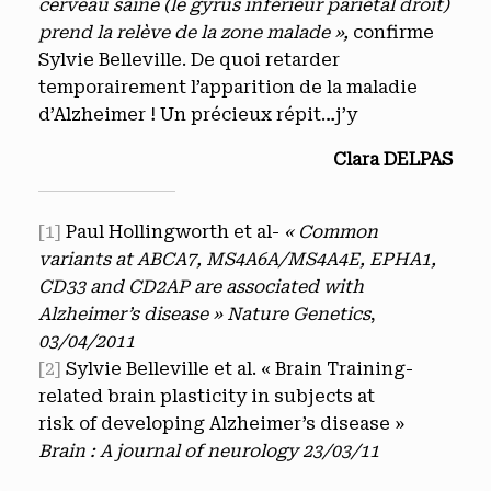
cerveau saine (le gyrus inférieur pariétal droit)
prend la relève de la zone malade »,
confirme
Sylvie Belleville. De quoi retarder
temporairement l’apparition de la maladie
d’Alzheimer ! Un précieux répit…j’y
Clara DELPAS
[1]
Paul Hollingworth et al-
« Common
variants at ABCA7, MS4A6A/MS4A4E, EPHA1,
CD33 and CD2AP are associated with
Alzheimer’s disease »
Nature Genetics
,
03/04/2011
[2]
Sylvie Belleville et al. « Brain Training-
related brain plasticity in subjects at
risk of developing Alzheimer’s disease »
Brain : A journal of neurology 23/03/11