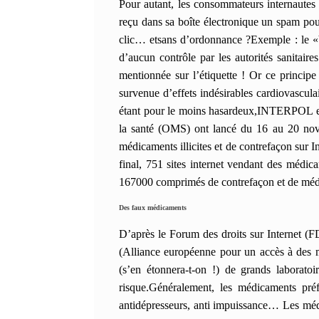
Pour autant, les consommateurs internautes
reçu dans sa boîte électronique un spam pou
clic… etsans d’ordonnance ?Exemple : le
«
d’aucun contrôle par les autorités sanitair
mentionnée sur l’étiquette ! Or ce principe 
survenue d’effets indésirables cardiovascula
étant pour le moins hasardeux,
INTERPOL et 
la santé (OMS) ont lancé du 16 au 20 nove
médicaments illicites et de contrefaçon sur I
final, 751 sites internet vendant des médic
167000 comprimés de contrefaçon et de médi
Des faux médicaments
D’après le Forum des droits sur Internet (F
(Alliance européenne pour un accès à des
(s’en étonnera-t-on !) de grands laborato
risque.
Généralement, les médicaments préf
antidépresseurs, anti impuissance… Les médi