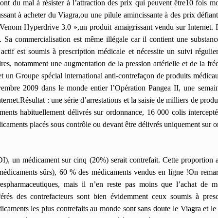
 ont du mal à résister à l’attraction des prix qui peuvent être10 foi
ssant à acheter du Viagra,ou une pilule amincissante à des prix défiant
Venom Hyperdrive 3.0 »,un produit amaigrissant vendu sur Internet. F
es. Sa commercialisation est même illégale car il contient une substan
actif est soumis à prescription médicale et nécessite un suivi régulier
ires, notamment une augmentation de la pression artérielle et de la fré
un Groupe spécial international anti-contrefaçon de produits médic
mbre 2009 dans le monde entier l’Opération Pangea II, une semaine 
nternet.Résultat : une série d’arrestations et la saisie de milliers de pr
aments habituellement délivrés sur ordonnance, 16 000 colis intercep
caments placés sous contrôle ou devant être délivrés uniquement sur 
DI), un médicament sur cinq (20%) serait contrefait.
Cette proportion 
 médicaments sûrs), 60 % des médicaments vendus en ligne !On rema
irespharmaceutiques, mais il n’en reste pas moins que l’achat de m
érés des contrefacteurs sont bien évidemment ceux soumis à presc
caments les plus contrefaits au monde sont sans doute le Viagra et l