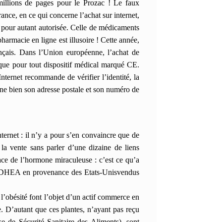
millions de pages pour le Prozac !
Le faux
nce, en ce qui concerne l’achat sur internet,
s pour autant autorisée.
Celle de médicaments
harmacie en ligne est illusoire ! Cette année,
ançais.
Dans l’Union européenne, l’achat de
que pour tout dispositif médical marqué CE.
ternet recommande de vérifier l’identité, la
nne bien son adresse postale et son numéro de
ernet : il n’y a pour s’en convaincre que de
a vente sans parler d’une dizaine de liens
ace de l’hormone miraculeuse : c’est ce qu’a
de DHEA en provenance des Etats-Unisvendus
l’obésité font l’objet d’un actif commerce en
e. D’autant que ces plantes, n’ayant pas reçu
de Sécurité Sanitaire des Aliments), sont