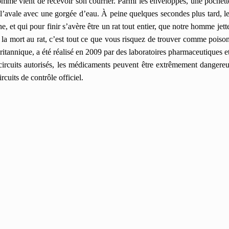
me vient de recevoir son courrier. Parmi les enveloppes, une pochette k
’avale avec une gorgée d’eau. À peine quelques secondes plus tard, l
e, et qui pour finir s’avère être un rat tout entier, que notre homme jett
a mort au rat, c’est tout ce que vous risquez de trouver comme poiso
britannique, a été réalisé en 2009 par des laboratoires pharmaceutiques et
circuits autorisés, les médicaments peuvent être extrêmement dangere
cuits de contrôle officiel.