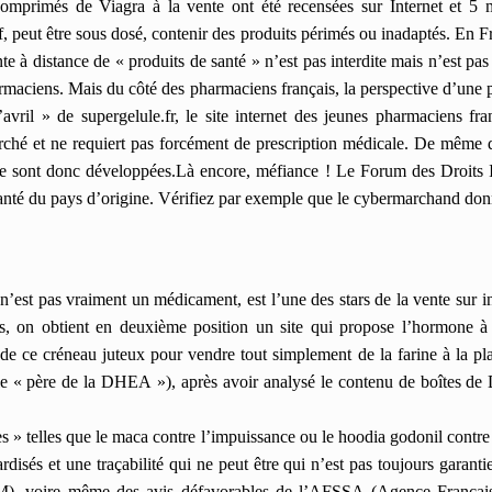
mprimés de Viagra à la vente ont été recensées sur Internet et 5 
 peut être sous dosé, contenir des produits périmés ou inadaptés. En Fra
te à distance de « produits de santé » n’est pas interdite mais n’est pa
rmaciens.
Mais du côté des pharmaciens français, la perspective d’une p
d’avril » de supergelule.fr, le site internet des jeunes pharmaciens fr
arché et ne requiert pas forcément de prescription médicale. De même 
e sont donc développées.Là encore, méfiance ! Le Forum des Droits In
e santé du pays d’origine. Vérifiez par exemple que le cybermarchand do
t pas vraiment un médicament, est l’une des stars de la vente sur int
on obtient en deuxième position un site qui propose l’hormone à l
t de ce créneau juteux pour vendre tout simplement de la farine à la pl
(le « père de la DHEA »), après avoir analysé le contenu de boîtes 
 » telles que le maca contre l’impuissance ou le hoodia godonil contre 
disés et une traçabilité qui ne peut être qui n’est pas toujours garanti
M), voire même des avis défavorables de l’AFSSA (Agence Française 