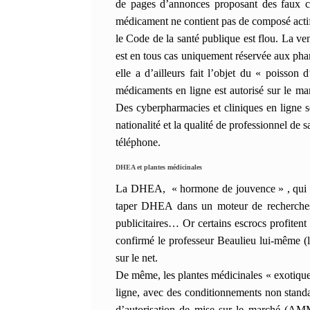
de pages d’annonces proposant des faux co
médicament ne contient pas de composé actif,
le Code de la santé publique est flou. La ven
est en tous cas
uniquement réservée aux pha
elle a d’ailleurs fait l’objet du « poisson 
médicaments en ligne est autorisé sur le m
Des cyberpharmacies et cliniques en ligne s
nationalité et la qualité de professionnel d
téléphone.
DHEA et plantes médicinales
La DHEA, « hormone de jouvence » , qui n’es
taper DHEA dans un moteur de recherches, 
publicitaires… Or certains escrocs profiten
confirmé le professeur Beaulieu lui-même 
sur le net.
De même, les plantes médicinales « exotiques
ligne, avec des conditionnements non standar
d’autorisation de mise sur le marché (AM