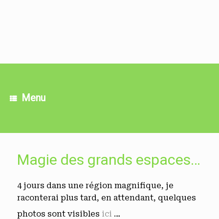
Skip
to
content
Menu
Magie des grands espaces…
4 jours dans une région magnifique, je
raconterai plus tard, en attendant, quelques
photos sont visibles
ici
…