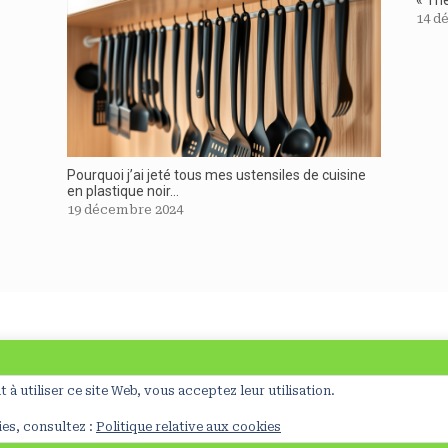
14 d
Pourquoi j’ai jeté tous mes ustensiles de cuisine
en plastique noir…
19 décembre 2024
©ClaraDelpas, 2026
Mentions légales
on de cookies nécessaires à la réalisation de statistiques et d’études d’u
t à utiliser ce site Web, vous acceptez leur utilisation.
A
SiteOrigin
Theme
ies, consultez :
Politique relative aux cookies