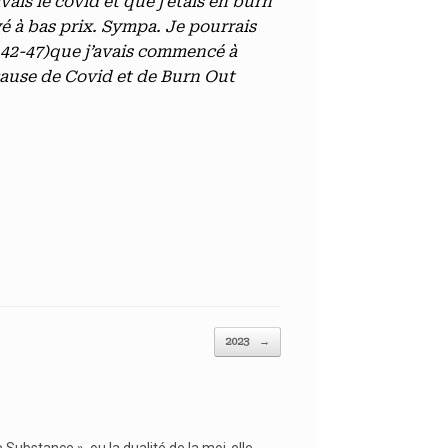
ais le covid et que j’étais en burn
ayé à bas prix. Sympa. Je pourrais
.42-47)que j’avais commencé à
 cause de Covid et de Burn Out
2023
→
 Substance », ou la dualité de la moi-elle