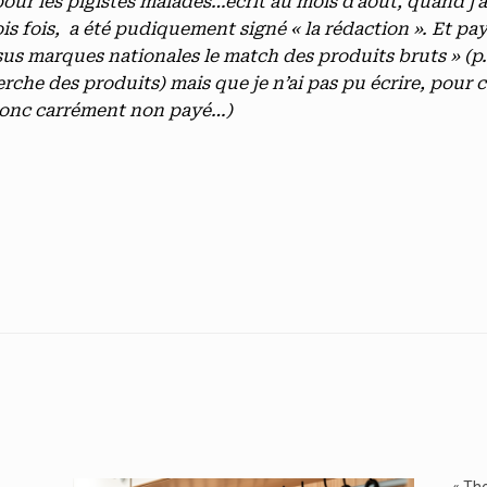
pour les pigistes malades…écrit au mois d’août, quand j’av
rois fois, a été pudiquement signé « la rédaction ». Et p
sus marques nationales le match des produits bruts » (p
erche des produits) mais que je n’ai pas pu écrire, pour
t donc carrément non payé…)
« The