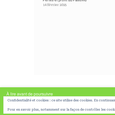
14 février 2025
À lire avant de poursuivre
En poursuivant votre navigation sur ce site, vous acceptez l’utilisati
Confidentialité et cookies : ce site utilise des cookies. En continuan
En savoir plus
Préferences
NO
OK
Pour en savoir plus, notamment sur la façon de contrôler les cook