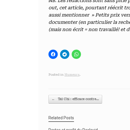
NB.
Les rédactions sont sans pitié 
out, cet article, pourtant réécrit t
aussi mentionner » Petits prix ver
documenter (en particulier la rech
(mais non écrit = non travaillé! e
Posted in
Humeurs
.
Post navigation
←
Taï Chi : efficace contre…
Related Posts
Pertes et profit du Paxlovid