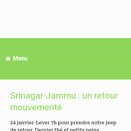
Skip
to
content
Menu
Srinagar-Jammu : un retour
mouvementé
24 janvier-Lever 7h pour prendre notre jeep
de retour. Dernier thé et petits pains