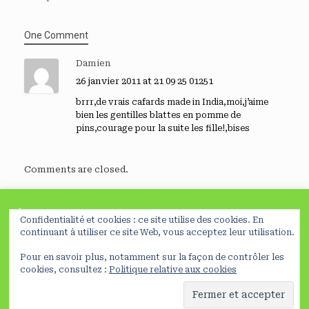
One Comment
Damien
26 janvier 2011 at 21 09 25 01251
brrr,de vrais cafards made in India,moi,j’aime
bien les gentilles blattes en pomme de
pins,courage pour la suite les fille!,bises
Comments are closed.
À lire avant de poursuivre
Confidentialité et cookies : ce site utilise des cookies. En
En poursuivant votre navigation sur ce site, vous acceptez
continuant à utiliser ce site Web, vous acceptez leur utilisation.
l’utilisation de cookies nécessaires à la réalisation de
Pour en savoir plus, notamment sur la façon de contrôler les
statistiques et d’études d’usage
Préferences
NO
©ClaraDelpas, 2026
Mentions légales
cookies, consultez :
Politique relative aux cookies
En savoir plus
OK
A
SiteOrigin
Theme