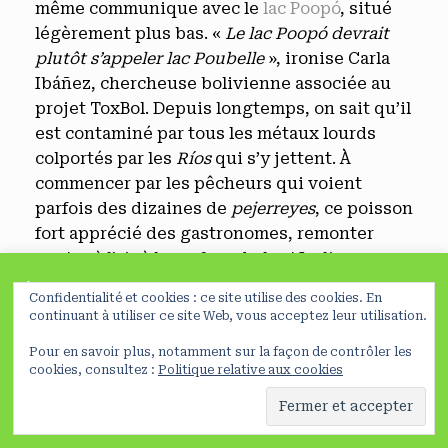
même communique avec le
lac Poopó
, situé
légèrement plus bas. «
Le lac Poopó devrait
plutôt s’appeler lac Poubelle
», ironise Carla
Ibáñez, chercheuse bolivienne associée au
projet ToxBol. Depuis longtemps, on sait qu’il
est contaminé par tous les métaux lourds
colportés par les
Ríos
qui s’y jettent. À
commencer par les pêcheurs qui voient
parfois des dizaines de
pejerreyes
, ce poisson
fort apprécié des gastronomes, remonter
ventre à l’air à la surface du lac ! Le lien avec
l’activité minière semble évident, mais il est
À lire avant de poursuivre
Confidentialité et cookies : ce site utilise des cookies. En
difficile à quantifier précisément, du fait de
En poursuivant votre navigation sur ce site, vous acceptez
continuant à utiliser ce site Web, vous acceptez leur utilisation.
la richesse métallifère naturelle de la région.
l’utilisation de cookies nécessaires à la réalisation de
Pour en savoir plus, notamment sur la façon de contrôler les
Le lac fournit en tout cas un bon modèle
statistiques et d’études d’usage
Préferences
NO
cookies, consultez :
Politique relative aux cookies
d’étude d’exposition aux métaux lourds.
En savoir plus
OK