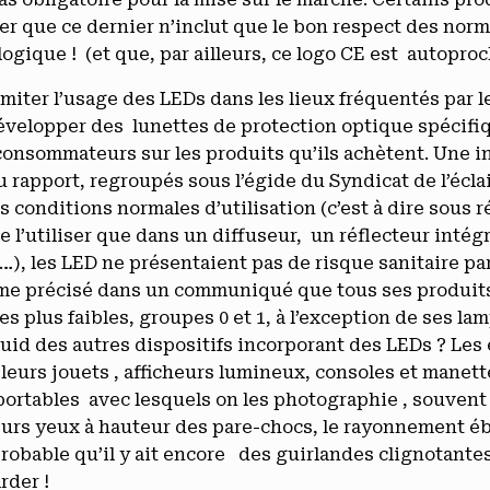
er que ce dernier n’inclut que le bon respect des norm
ogique ! (et que, par ailleurs, ce logo CE est autopro
miter l’usage des LEDs dans les lieux fréquentés par l
e développer des lunettes de protection optique spécifi
 consommateurs sur les produits qu’ils achètent. Une i
du rapport, regroupés sous l’égide du Syndicat de l’écla
 conditions normales d’utilisation (c’est à dire sous r
 l’utiliser que dans un diffuseur, un réflecteur intégr
…), les LED ne présentaient pas de risque sanitaire par
me précisé dans un communiqué que tous ses produits
s plus faibles, groupes 0 et 1, à l’exception de ses la
quid des autres dispositifs incorporant des LEDs ? Les 
eurs jouets , afficheurs lumineux, consoles et manette
portables avec lesquels on les photographie , souvent 
leurs yeux à hauteur des pare-chocs, le rayonnement 
probable qu’il y ait encore des guirlandes clignotantes 
rder !