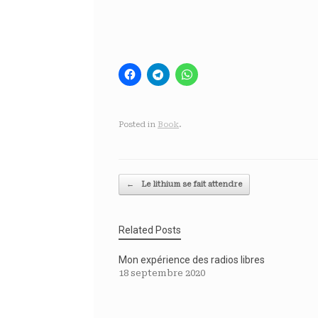
Posted in
Book
.
Post navigation
←
Le lithium se fait attendre
Related Posts
Mon expérience des radios libres
18 septembre 2020