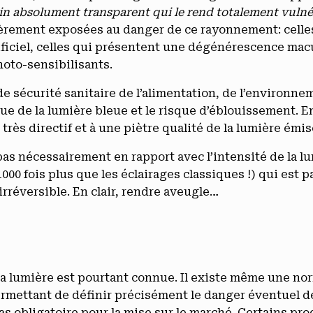
allin absolument transparent qui le rend totalement vulnér
èrement exposées au danger de ce rayonnement: celles q
ificiel, celles qui présentent une dégénérescence macula
oto-sensibilisants.
de sécurité sanitaire de l’alimentation, de l’environne
que de la lumière bleue et le risque d’éblouissement. E
 très directif et à une piètre qualité de la lumière émis
pas nécessairement en rapport avec l’intensité de la lu
000 fois plus que les éclairages classiques !) qui est 
irréversible. En clair, rendre aveugle…
à la lumière est pourtant connue. Il existe même une 
mettant de définir précisément le danger éventuel des
s obligatoire pour la mise sur le marché. Certains pro