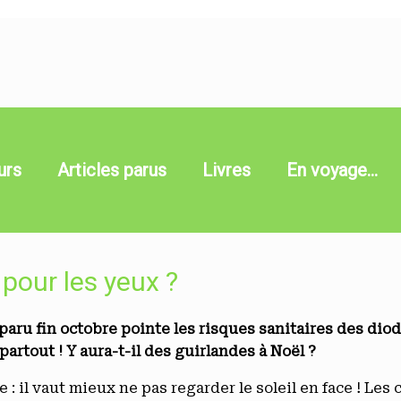
urs
Articles parus
Livres
En voyage…
pour les yeux ?
paru fin octobre pointe les risques sanitaires des dio
artout ! Y aura-t-il des guirlandes à Noël ?
: il vaut mieux ne pas regarder le soleil en face ! Le