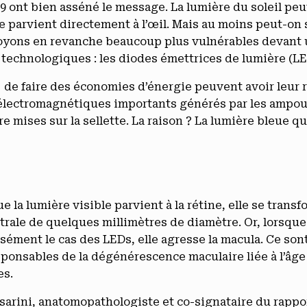
9 ont bien asséné le message. La lumière du soleil peu
lle parvient directement à l’œil. Mais au moins peut-on 
 soyons en revanche beaucoup plus vulnérables devant 
s technologiques : les diodes émettrices de lumière (LE
ix de faire des économies d’énergie peuvent avoir leur r
lectromagnétiques importants générés par les ampoul
e mises sur la sellette. La raison ? La lumière bleue qu
e la lumière visible parvient à la rétine, elle se trans
trale de quelques millimètres de diamètre. Or, lorsq
sément le cas des LEDs, elle agresse la macula. Ce sont
sponsables de la dégénérescence maculaire liée à l’âge
es.
arini, anatomopathologiste et co-signataire du rappor