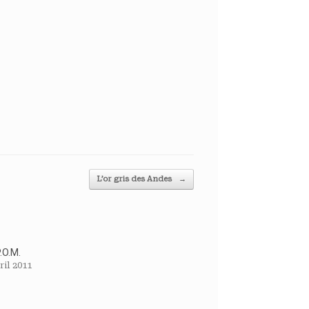
L’or gris des Andes
→
.O.M.
ril 2011