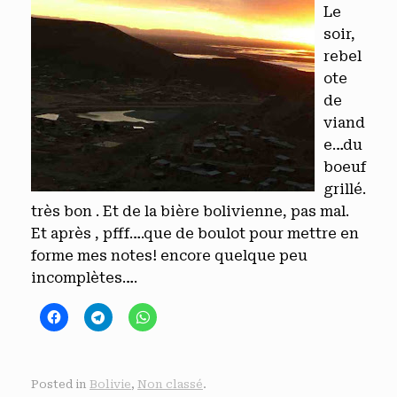
Le
soir,
rebel
ote
de
viand
e…du
boeuf
grillé.
très bon . Et de la bière bolivienne, pas mal.
Et après , pfff….que de boulot pour mettre en
forme mes notes! encore quelque peu
incomplètes….
Posted in
Bolivie
,
Non classé
.