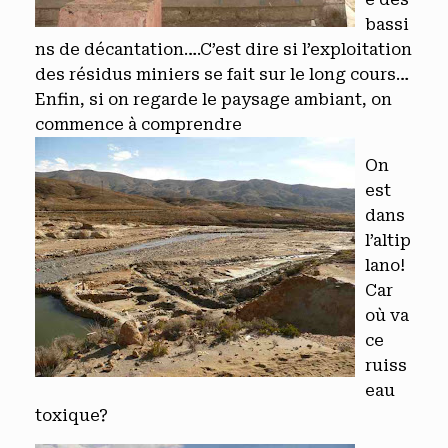
bassi
ns de décantation….C’est dire si l’exploitation
des résidus miniers se fait sur le long cours…
Enfin, si on regarde le paysage ambiant, on
commence à comprendre
On
est
dans
l’altip
lano!
Car
où va
ce
ruiss
eau
toxique?