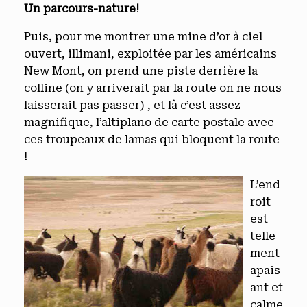
Un parcours-nature!
Puis, pour me montrer une mine d’or à ciel
ouvert, illimani, exploitée par les américains
New Mont, on prend une piste derrière la
colline (on y arriverait par la route on ne nous
laisserait pas passer) , et là c’est assez
magnifique, l’altiplano de carte postale avec
ces troupeaux de lamas qui bloquent la route
!
L’end
roit
est
telle
ment
apais
ant et
calme