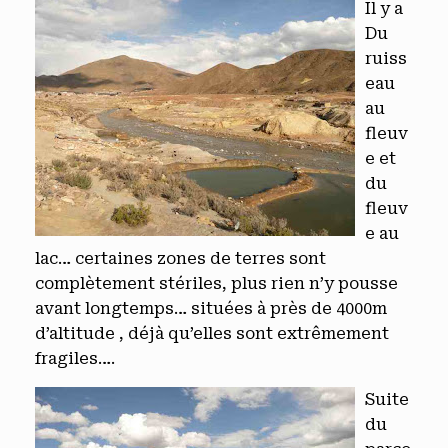
Il y a
Du
ruiss
eau
au
fleuv
e et
du
fleuv
e au
lac… certaines zones de terres sont
complètement stériles, plus rien n’y pousse
avant longtemps… situées à près de 4000m
d’altitude , déjà qu’elles sont extrêmement
fragiles….
Suite
du