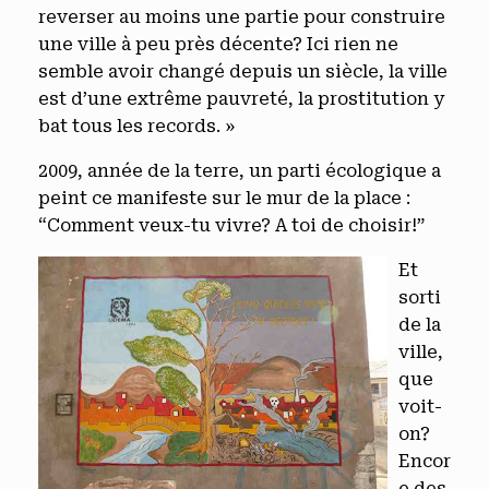
reverser au moins une partie pour construire
une ville à peu près décente? Ici rien ne
semble avoir changé depuis un siècle, la ville
est d’une extrême pauvreté, la prostitution y
bat tous les records. »
2009, année de la terre, un parti écologique a
peint ce manifeste sur le mur de la place :
“Comment veux-tu vivre? A toi de choisir!”
Et
sorti
de la
ville,
que
voit-
on?
Encor
e des