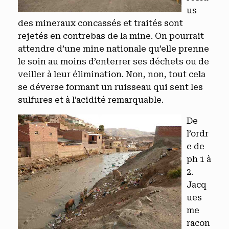
us
des mineraux concassés et traités sont
rejetés en contrebas de la mine. On pourrait
attendre d’une mine nationale qu’elle prenne
le soin au moins d’enterrer ses déchets ou de
veiller à leur élimination. Non, non, tout cela
se déverse formant un ruisseau qui sent les
sulfures et à l’acidité remarquable.
De
l’ordr
e de
ph 1 à
2.
Jacq
ues
me
racon