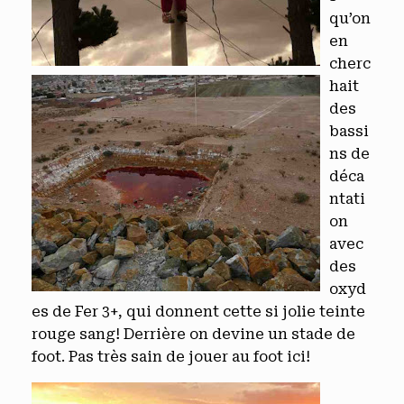
qu’on
en
cherc
hait
des
bassi
ns de
déca
ntati
on
avec
des
oxyd
es de Fer 3+, qui donnent cette si jolie teinte
rouge sang! Derrière on devine un stade de
foot. Pas très sain de jouer au foot ici!