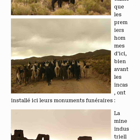
que
les
prem
iers
hom
mes
d’ici,
bien
avant
les
incas
, ont
installé ici leurs monuments funéraires :
La
mine
indus
triell