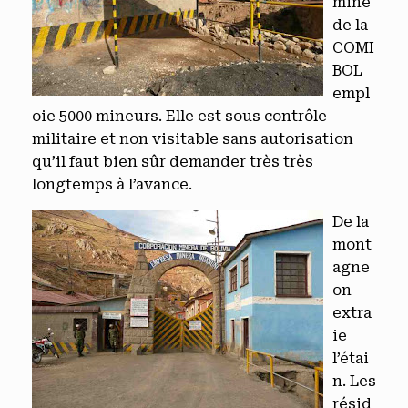
mine
de la
COMI
BOL
empl
oie 5000 mineurs. Elle est sous contrôle
militaire et non visitable sans autorisation
qu’il faut bien sûr demander très très
longtemps à l’avance.
De la
mont
agne
on
extra
ie
l’étai
n. Les
résid