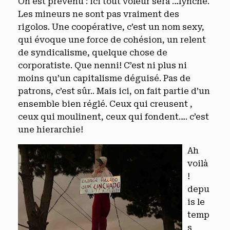
On est prévenu : ici tout voleur sera …lynché.
Les mineurs ne sont pas vraiment des
rigolos. Une coopérative, c’est un nom sexy,
qui évoque une force de cohésion, un relent
de syndicalisme, quelque chose de
corporatiste. Que nenni! C’est ni plus ni
moins qu’un capitalisme déguisé. Pas de
patrons, c’est sûr.. Mais ici, on fait partie d’un
ensemble bien réglé. Ceux qui creusent ,
ceux qui moulinent, ceux qui fondent…. c’est
une hierarchie!
Ah
voilà
!
depu
is le
temp
s