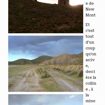
e de
New
Mont
Et
c’est
tout
d’un
coup
qu’on
arriv
e,
derri
ère la
collin
e , à
la
mine