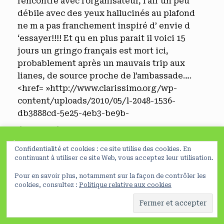
rencontre avec l’organisateur, l air un peu
débile avec des yeux hallucinés au plafond
ne m a pas franchement inspiré d’ envie d
‘essayer!!!! Et qu en plus parait il voici 15
jours un gringo français est mort ici,
probablement après un mauvais trip aux
lianes, de source proche de l’ambassade….
<href= »http://www.clarissimo.org/wp-
content/uploads/2010/05/l-2048-1536-
db3888cd-5e25-4eb3-be9b-
607ab3726af21.jpeg »>
À lire avant de poursuivre
Confidentialité et cookies : ce site utilise des cookies. En
En poursuivant votre navigation sur ce site, vous acceptez
continuant à utiliser ce site Web, vous acceptez leur utilisation.
l’utilisation de cookies nécessaires à la réalisation de
Pour en savoir plus, notamment sur la façon de contrôler les
statistiques et d’études d’usage
Préferences
NO
cookies, consultez :
Politique relative aux cookies
En savoir plus
OK