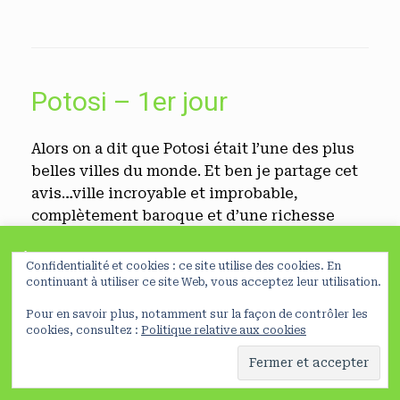
Potosi – 1er jour
Alors on a dit que Potosi était l’une des plus
belles villes du monde. Et ben je partage cet
avis…ville incroyable et improbable,
complètement baroque et d’une richesse
inouïe, des maisons coloniales et des églises
À lire avant de poursuivre
partout. Et bien sûr toujours les mines
Confidentialité et cookies : ce site utilise des cookies. En
….Mais là j’ai envie de voir la ville, le couvent
En poursuivant votre navigation sur ce site, vous acceptez
continuant à utiliser ce site Web, vous acceptez leur utilisation.
l’utilisation de cookies nécessaires à la réalisation de
de St terese est ouvert, c’est un lieu
Pour en savoir plus, notamment sur la façon de contrôler les
statistiques et d’études d’usage
Préferences
magnifique dit-on.
NO
cookies, consultez :
Politique relative aux cookies
Effectivement,
En savoir plus
OK
C’est